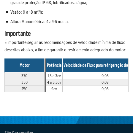
grau de proteção IP-68, lubrificados a água;
Vazão: 9 a 18 m³/h;
Altura Manométrica: 4 a 96 m.c.a.
Importante
É importante seguir as recomendações de velocidade mínima de fluxo
descritas abaixo, a fim de garantir o resfriamento adequado do motor:
Motor
Potência
Velocidade de Fluxo para refrigeração do mo
370
1,5 a 3cv
0,08
350
4 a 5,5cv
0,08
450
9cv
0,08
Site Corporativo