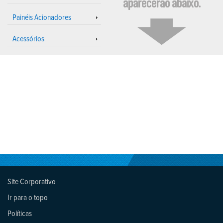
aparecerão abaixo.
Painéis Acionadores
Acessórios
Site Corporativo
Ir para o topo
Políticas